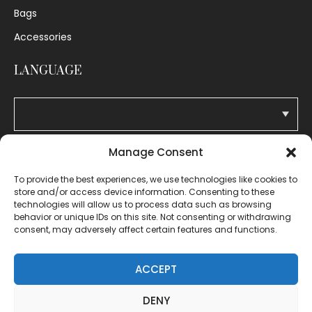
Bags
Accessories
LANGUAGE
Manage Consent
LEGAL
To provide the best experiences, we use technologies like cookies to
store and/or access device information. Consenting to these
technologies will allow us to process data such as browsing
Legal notice
behavior or unique IDs on this site. Not consenting or withdrawing
consent, may adversely affect certain features and functions.
Privacy policy
Cookie's policy
ACCEPT
Contact
DENY